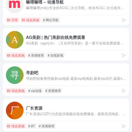
嘛哩嘛哩 – 动漫导航
嘛哩嘛哩(m站)专业的ACG二次元导航，收录ACG二次元相关内容的网站，打造一个属于ACG二次元专属的网站。及时收录动漫网站及资讯、宅网站、COSPLAY、动漫、漫画、游戏等内容。让您获得更加简单快捷的二次元体验！
日常
综合其他
# 网址导航
AG美剧 | 热门美剧在线免费观看
AG美剧（agmj.tv）（又名阿哥美剧）是一家可在线免费观看高清美剧的中文美剧网，播放速度快，热门美剧第一时间更新，美剧迷们最喜欢的中文字幕在线免费观看美剧网站。
综合其他
# 亲测推荐
# 在线影视
寻剧吧
寻剧吧收集整理最新vip电影,最新vip电视剧,最新vip综艺,最新vip动漫免费在线播放，致力打造专业在线视频网站.关键词：寻剧吧,vip电视剧,vip电影,vip动漫
综合其他
# vip动漫
# 亲测推荐
厂长资源
厂长资源(CZZY)为您提供视频在线免费播放，最新高清电影、电视剧、欧美剧集、日韩剧集、海量1080p经典影视免费观看！美剧、韩剧推荐！关键词：厂长资源,最新高清电影,美剧推荐,韩剧推荐,在线免费电影,欧美剧,英美剧,日剧,BT下载,厂长电影,厂长视频,厂长影视
综合其他
# BT
# 亲测推荐