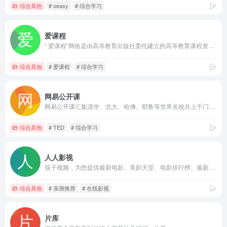
综合其他
# oeasy
# 综合学习
爱课程
“ 爱课程”网络是由高等教育出版社委托建立的高等教育课程资源共享平台，由教育部和财政部在“本科教学质量和质量的“十二五”规划期间”发起。 高校教学改革项目”。 承担国家精品公开课的建设，应用和管理。 自2011年11月9日开放以来，它先后推出了三个标志性成就：中国大学视频公开课程，中国大学资源共享课程和中文大学MOOC，受到了学员的广泛好评，并成为国际领导者和最具影响力的人物。 在中国一个强大的高等教育在线开放课程平台。关键词：爱课程
综合其他
# 爱课程
# 综合学习
网易公开课
网易公开课汇集清华、北大、哈佛、耶鲁等世界名校共上千门课程，覆盖科学、经济、人文、哲学等22个领域，在这里你可以开拓视野看世界，获取有深度的好知识。关键词：网易公开课,公开课,网课,在线教育,教育,慕课,TED,纪录片
综合其他
# TED
# 综合学习
人人影视
筷子视频，为您提供最新电影、美剧天堂、电影排行榜、最新美剧、韩剧、日剧、泰剧、最快最全的美剧在线视频网站，为广大美剧迷推荐精彩的美剧视频，是广大美剧迷必收藏的美剧网站！关键词：2023年好看的美剧,热门韩剧,最新美剧,番剧,热播美剧,美剧网,人人影视,筷子影视
综合其他
# 亲测推荐
# 在线影视
片库