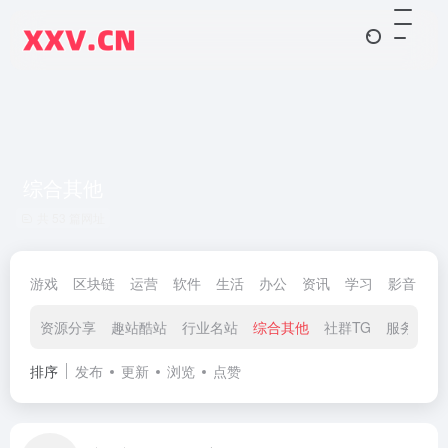
综合其他
共 53 篇网址
游戏
区块链
运营
软件
生活
办公
资讯
学习
影音
智
资源分享
趣站酷站
行业名站
综合其他
社群TG
服务市场
排序
发布
更新
浏览
点赞