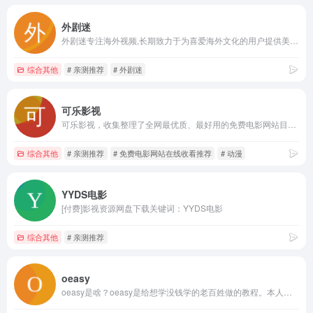
外剧迷
外剧迷专注海外视频,长期致力于为喜爱海外文化的用户提供美日韩泰剧集下载观看的平台。现有美剧,韩剧,泰剧,日剧,电影在线观看,离线缓存,一个网站全部搞定。关键词：外剧迷,外剧迷影视,外剧迷影院,外剧迷,最新电影,最新美剧
综合其他
# 亲测推荐
# 外剧迷
可乐影视
可乐影视，收集整理了全网最优质、最好用的免费电影网站目录。关键词：可乐影视,可乐影视导航,电影导航,影视导航,影视网站,音乐网站,高清电影,蓝光电影
综合其他
# 亲测推荐
# 免费电影网站在线收看推荐
# 动漫
YYDS电影
[付费]影视资源网盘下载关键词：YYDS电影
综合其他
# 亲测推荐
oeasy
oeasy是啥？oeasy是给想学没钱学的老百姓做的教程。本人很爱玩，也很爱学习，希望把玩中学的经验分享给大家。关键词：oeasy,oeasy教程,前端,办公,动画,平面,影视,日常,游戏,爱情,电路,系统,编程,音频