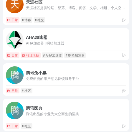
天涯社区
天涯社区提供论坛、部落、博客、问答、文学、相册、个人空间等服务。拥有天涯杂谈、娱乐八卦、情感天地等人气栏目，以及关天茶舍、煮酒论史等高端人文论坛。这里诞生了很多的热门网络事件与草根明星……关键词：天涯,社区,论坛,博客,部落,城市,相册,空间
日常
# 博客
# 社交
AHA加速器
AHA加速器 | 啊哈加速器
日常
行业名站
# AHA加速器
# 啊哈加速器
腾讯兔小巢
免费便捷的用户意见反馈服务平台
日常
# 社区
腾讯医典
腾讯出品的专业为大众而生的医典
日常
# 社区