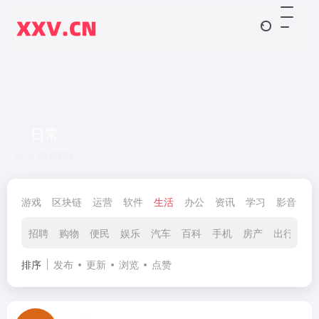
日常
共 98 篇网址
游戏
区块链
运营
软件
生活
办公
资讯
学习
影音
智
招聘
购物
便民
娱乐
汽车
百科
手机
房产
出行
美
排序
发布
更新
浏览
点赞