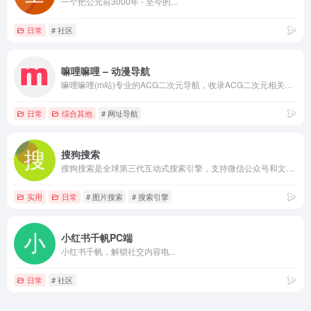
一个把公元前3000年 - 至今的...
日常
# 社区
嘛哩嘛哩 – 动漫导航
嘛哩嘛哩(m站)专业的ACG二次元导航，收录ACG二次元相关内容的网站，打造一个属于ACG二次元专属的网站。及时收录动漫网站及资讯、宅网站、COSPLAY、动漫、漫画、游戏等内容。让您获得更加简单快捷的二次元体验！
日常
综合其他
# 网址导航
搜狗搜索
搜狗搜索是全球第三代互动式搜索引擎，支持微信公众号和文章搜索、知乎搜索、英文搜索及翻译等，通过自主研发的人工智能算法为用户提供专业、精准、便捷的搜索服务。关键词：搜狗搜索,网页搜索,微信搜索,视频搜索,图片搜索,音乐搜索,新闻搜索,软件搜索,问答搜索,百科搜索,购物搜索
实用
日常
# 图片搜索
# 搜索引擎
小红书千帆PC端
小红书千帆，解锁社交内容电...
日常
# 社区