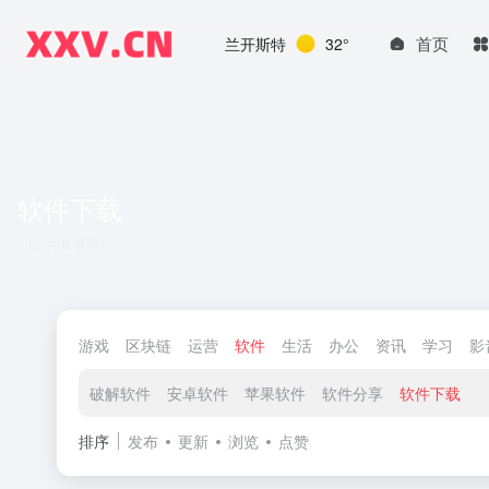
首页
兰开斯特
32°
软件下载
共 8 篇网址
游戏
区块链
运营
软件
生活
办公
资讯
学习
影
破解软件
安卓软件
苹果软件
软件分享
软件下载
排序
发布
更新
浏览
点赞