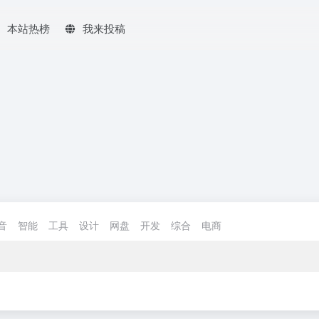
本站热榜
我来投稿
音
智能
工具
设计
网盘
开发
综合
电商