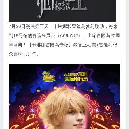
7月20日漫展第三天，卡琳娜和冒险岛梦幻联动，将来
到16号馆的冒险岛展台（A09-A12），出席冒险岛20周
年盛典！【卡琳娜冒险岛专场】签售互动票+冒险岛纪
念票现已开售。