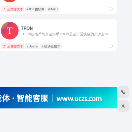
区块链技术
# IOT物联网
# MXC
TRON
TRON波场币简介波场币TRON是基于区块链的开源去中心化内容娱乐协议，波场TRON致力于利用区块链与分布式存储技术，构建一个全球范围内的自由内容娱乐体系，这个协议可以让每个用户自由发布，存储，拥有数据，并通过去中心化的自治形式，以数字资产发行，流通，交易方式决定内容的分发、订阅、推送，赋能内容创造者，形成去中心化的内容娱乐生态。TRON波场币优势作为国内第一公链，也是主流币之一，目前在全球的共识比较高，一直都在进行区块链技术应用的探索，波场生态不断扩张，逾六百个DApp在波场网络上线，有望已经成为全球最大的去中心化网络之一。TRON波场币特点1.商业模式上改变目前去中心化的内容发布，变成分布式的内容发布 ； 2.产品痛点是言论自由、内容不受制于平台、对自己创作的内容拥有绝对所有权； 3.拥有数千万用户的陪我APP将在未来成为首个兼容波场TRON协议的内容娱乐应用， APP已经取得了一些成绩，有着不错数量的活跃人数，是款能击中特定群体需求的产品； 4.创始人懂营销会包装曝光度高，非常善于打造个人品牌。关键词：波场,TRON,波场币,TRX,孙宇晨,Justin,区块链,Ripple,瑞波,XRP,锐波,陪我,马云门徒,湖畔大学,福布斯,达沃斯论坛
区块链技术
# Justin
# 区块链技术