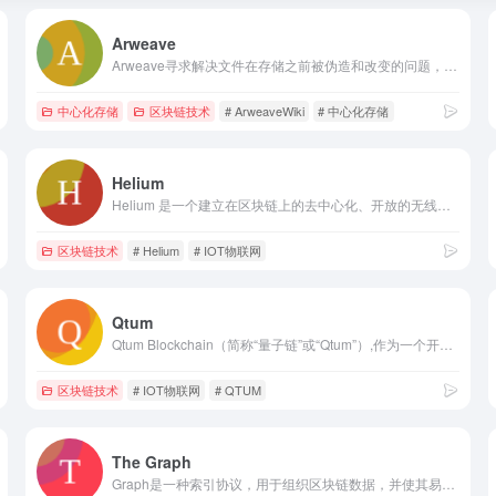
Arweave
Arweave寻求解决文件在存储之前被伪造和改变的问题，这些文件在存储之前以这样的方式存储，即一旦文件的存储在织物上完成，它就与加密文件中的所有其他块编织。这意味着网络将检测并拒绝文档内容的任何更改。基于新型访问审查机制的新数据存储区块链协议（blockweave），达到一致所需的散列数随着系统中存储的数据量的增加而降低，这降低了数据存储的成本。已开发的REST API简化了在区块纹理上创建分散式应用程序。因此，该系统旨在提供数据存储，快速交易以及在其专有区块链技术上创建分散式应用程序的能力。关键词：Arweave Wiki
中心化存储
区块链技术
# ArweaveWiki
# 中心化存储
Helium
Helium 是一个建立在区块链上的去中心化、开放的无线网络。它依赖于一种称为覆盖证明的新型工作方式，以及一种新的共识算法（基于 HoneyBadger BFT）。Helium 网络用于为使用 Helium 的 LongFi 协议的远程、低功耗物联网设备路由数据。关键词：Helium
区块链技术
# Helium
# IOT物联网
Qtum
Qtum Blockchain（简称“量子链”或“Qtum”）,作为一个开源区块链项目，是首个建立在 UTXO 模型之上，采用 PoS 共识机制和去中心化治理机制，且兼容多虚拟机的价值传输网络和智能合约平台。通过全新设计的账户抽象层（AAL）将比特币和以太坊生态连接，分层设计为量子链区块链带来了更多灵活性，同一条区块链兼容多种虚拟机或智能合约运行环境，现有应用可以在移动设备上实时交互，不断拓展更多的区块链商用特性,Qtum拓宽智能合约生态，首创的x86虚拟机将使下一代去中心化应用的设想成为现实 —— 开发者可以采用多种主流编程语言进行智能合约的开发。 2017年Qtum量子链主干全球网络正式上线，节点高峰时期仅次于以太坊与比特币，全球节点超过24个国家。关键词：Qtum
区块链技术
# IOT物联网
# QTUM
The Graph
Graph是一种索引协议，用于组织区块链数据，并使其易于使用GraphQL访问。关键词：The Graph