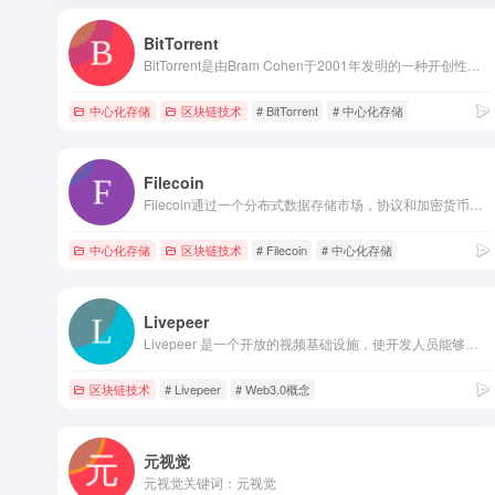
BitTorrent
BitTorrent是由Bram Cohen于2001年发明的一种开创性的分布式通信协议。 它是一种点对点协议，使用经济激励来使在互联网上传输容量大且需求量大的文件更容易，从而消除了人们对可信度高的中央服务器的需求。它是一个开放式协议，已经独立执行了十亿次，在过去的十几年中这款软件的下载和安装数达十亿次。如今,该协议每月被超过1亿台连网的计算机定期使用。该协议通过在开发者网站上审核的BitTorrent增强协议（BEP）的开放过程不断更新。关键词：BitTorrent
中心化存储
区块链技术
# BitTorrent
# 中心化存储
Filecoin
Filecoin通过一个分布式数据存储市场，协议和加密货币将互联网变得更安全和高效。关键词：Filecoin
中心化存储
区块链技术
# Filecoin
# 中心化存储
Livepeer
Livepeer 是一个开放的视频基础设施，使开发人员能够构建视频流应用程序。自 2018 年 5 月以来，该网络一直在以太坊的主网上运行，由分布式的代币持有节点运营商网络运行，并以相对于现有云提供商更低的价格支持传统和 web3 视频流。关键词：Livepeer
区块链技术
# Livepeer
# Web3.0概念
元视觉
元视觉关键词：元视觉