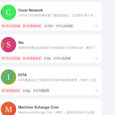
Crust Network
CRUST为分散存储实施了激励层协议。它适用于多个存储层协议，如IPFS，并为应用层提供支持。关键词：Crust网络,存储,Crust区块链,去中心化存储,CRU,隐私保护,隐私数据,IPFS
中心化存储
区块链技术
# CRU
# 中心化存储
Sia
加密技术通过实现相互不信任的各方之间的互动，释放了互联网的潜在力量。Sia利用这种能力创建了一个无信任的云存储市场，允许买家和卖家直接交易。没有中间人，没有边界，没有供应商锁定，没有间谍活动，没有节流，没有围墙花园；这是对我们曾经熟悉的互联网的回归。未来正在卷土重来。关键词：Sia
中心化存储
区块链技术
# Sia
# 中心化存储
IOTA
IOTA重新设计了现有分布式账本技术的原理，为每个人提供了一个有感觉、开源、安全的数据和金融交换协议关键词：iota,iota基金会,DLT,dag,分布式账本,区块链
区块链技术
# dag
# IOT物联网
Machine Xchange Coin
Machine eXchange Coin（MXC ）是由具有去中心化基础设施的物联网设备驱动的区块链平台。MXC 致力于将低功耗广域接入网络 (LPWAN) 和机器交换协议 (MXProtocol) 结合在一起。然后将其与 Machine Exchange Coin 相结合，为用户提供简化的数据交易和数据流货币化。作为区块链概念，机器交换协议减少了网络之间发生的冲突数量，并帮助用户更有效地导航数据市场。MXC 最独特的产品是个人用户和企业只需将设备连接到在线网络即可构建去中心化且安全的 LPWAN。任何连接到物联网 (IoT) 的设备都可以连接。物联网设备然后通过 LPWAN 网关货币化，在那里它们可以访问市场内交易的所有已发布数据。LPWAN 网关将用户设备直接连接到他们想要访问和交互的数据。关键词：MXC