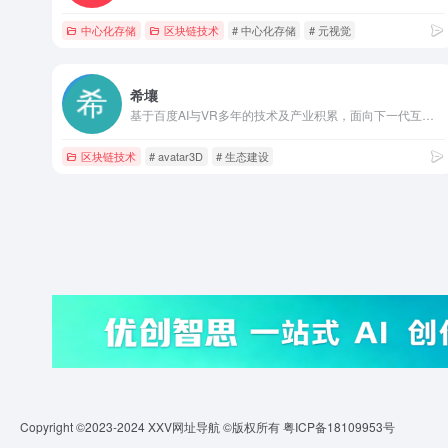
中心化存储
区块链技术
# 中心化存储
# 元视觉
希壤
基于百度AI与VR多年的技术及产业积累，面向下一代互联网，为企业与开发者，提供创作工具，和定制在线虚拟生活、娱乐、商业空间。关键词：虚拟空间,avatar3D,虚拟演出,全真互动,希壤app,希壤官网,百度希壤
区块链技术
# avatar3D
# 生态建设
Copyright ©2023-2024
XXV网址导航
©版权所有
粤ICP备18109953号