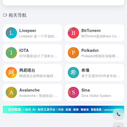
相关导航
Livepeer
BitTorrent
Livepeer 是一个开放的视频基础设施，使开发人员能够构建视频流应用程序。自 2018 年 5 月以来，该网络一直在以太坊的主网上运行，由分布式的代币持有节点运营商网络运行，并以相对于现有云提供商更低的价格支持传统和 web3 视频流。关键词：Livepeer
BitTorrent是由Bram Cohen于2001年发明的一种开创性的分布式通信协议。 它是一种点对点协议，使用经济激励来使在互联网上传输容量大且需求量大的文件更容易，从而消除了人们对可信度高的中央服务器的需求。它是一个开放式协议，已经独立执行了十亿次，在过去的十几年中这款软件的下载和安装数达十亿次。如今,该协议每月被超过1亿台连网的计算机定期使用。该协议通过在开发者网站上审核的BitTorrent增强协议（BEP）的开放过程不断更新。关键词：BitTorrent
IOTA
Polkadot
IOTA重新设计了现有分布式账本技术的原理，为每个人提供了一个有感觉、开源、安全的数据和金融交换协议关键词：iota,iota基金会,DLT,dag,分布式账本,区块链
Polkadot授权区块链网络在共享安全的保护下协同工作。关键词：Polkadot,Network
网易瑶台
希壤
网易瑶台是网易伏羲研发的元宇宙展会活动共建平台，通过元宇宙生态、人工智能技术举办线上展会、活动，为主办方节省成本，促进数字活动传播，提高品牌营销价值。关键词：网易瑶台,瑶台,元宇宙,网易元宇宙,元宇宙会议,元宇宙展会,元宇宙展会
基于百度AI与VR多年的技术及产业积累，面向下一代互联网，为企业与开发者，提供创作工具，和定制在线虚拟生活、娱乐、商业空间。关键词：虚拟空间,avatar3D,虚拟演出,全真互动,希壤app,希壤官网,百度希壤
Avalanche
Sina
Avalanche ( 雪崩协议) 是区块链行业中最快的智能合约平台之一，拥有最多的验证器来保护其权益证明协议，并提供高扩展性以及最佳的性能。Avalanche最具特色的地方就是建实现了创新性 X、P、C 三链结构，X链使用Avalanche共识协议，负责资产管理。C链和P链使用Snowman共识协议，前者负责创建智能合约，后者协调验证者验证交易信息，具有高扩展性、高拜占庭容错性、低成本、低耗能等特性。在雪崩共识协议下，所有节点并行工作，随机检查其他验证者的交易确认信息。通过足量的随机抽样检查后，交易将被认定为真实有效。该机制将Avalanche网络的交易吞吐量提升至6500 TPS，交易的最终确定时间少于1秒。Snowman共识协议与Avalanche共识协议类似，前者使用线性出块方式验证交易信息。Avalanche还支持定制互操作性区块链。在Avalanche网络中，用户以AVAX代币支付订阅费后，即可自定义具有互操作性的区块链，数量不限。关键词：Avalanche
Sina Visitor System