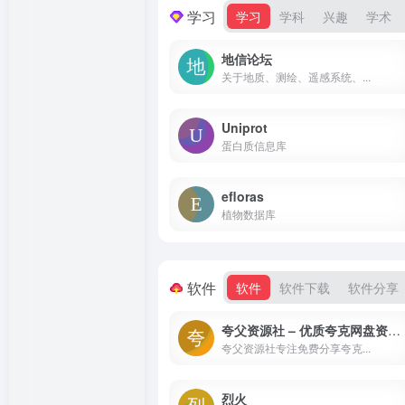
学习
学习
学科
兴趣
学术
地信论坛
关于地质、测绘、遥感系统、...
Uniprot
蛋白质信息库
efloras
植物数据库
软件
软件
软件下载
软件分享
夸父资源社 – 优质夸克网盘资源分享社区
夸父资源社专注免费分享夸克...
烈火