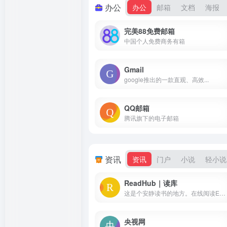
办公
办公
邮箱
文档
海报
完美88免费邮箱
中国个人免费商务有箱
Gmail
google推出的一款直观、高效...
QQ邮箱
腾讯旗下的电子邮箱
资讯
资讯
门户
小说
轻小说
ReadHub｜读库
这是个安静读书的地方。在线阅读Epub/Mobi/Pdf/Azw3等格式的电子书，也支持下载或推送到Kindle设备里
央视网