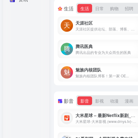
生活
生活
日常
购物
招聘
天涯社区
天涯社区提供论坛、部落、博客、问答、文学、相册、个人空间等服务。拥有天涯杂谈、娱乐八卦、情感天地等人气栏目，以及关天茶舍、煮酒论史等高端人文论坛。这里诞生了很多的热门网络事件与草根明星……关键词：天涯,社区,论坛,博客,部落,城市,相册,空间
腾讯医典
腾讯出品的专业为大众而生的医典
魅族内核团队
魅族内核团队博客！第一家 OE...
影音
影音
影视
动漫
漫画
大米星球 – 最新Netflix新剧_韩国电影免费在线观看
大米星球-大米影视 (www.dmys.tv)-看我想看！提供最新Netflix新剧