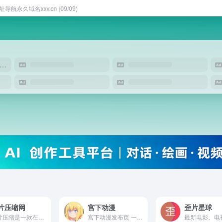
址导航永久域名xxv.cn (09/09)
优创智思 - 一站式 AI 智能创作平台
片压缩网
宫下动漫
歪片星球
图片压缩是一款在线无损图片压缩工具，支持批量压缩jpg、jpeg、png、gif、tiff、webp、jp2等格式，并提供图片压缩指定大小、证件照压缩、批量修改图片dpi（分辨率）、修改图片大小尺寸、AI抠图、图片格式转换、图片去底色、证件照换背景、gif分解、ico图标转换、证件照制作等多种在线图片处理功能！嘛哩嘛哩编辑已经浏览过该网站，目前安全可靠、网站布局整洁、内容丰富、访问速度正常，需要这方面资源可以放心浏览!
宫下动漫发布页 一个遗落的二次元世界！