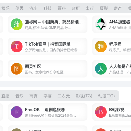
娱乐
便民
汽车
科技
百科
政府
出行
摄影
房产
蒲标网 – 中国药典、药品标准、法规在线查询
AHA加速器
药典,标准,法规,GMP,药品,数...
AHA加速器 |
TikTok官网 | 抖音国际版
程序师
众所周知的是，国内的抖音已经发布了抖音网页版，也就是说，我们通过电脑浏览器或者手机浏览器就可以刷抖音了，而作为“抖音国际版”的TikTok 也顺理成章的推出了 TikTok 网页版。
程序员、编程语
图灵社区
人人都是产
图书、文章推荐分享社区
产品经理、产品
直播
音乐
写真
字幕
二次元
影视(TG)
动漫(TG)
FreeOK – 追剧也很卷
B站影视
追剧FreeOK为您提供2024最新...