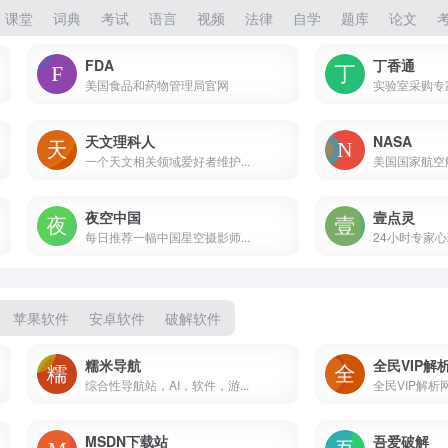
课堂
词典
考试
语言
视频
法律
自学
题库
论文
FDA
丁香通
美国食品和药物管理局官网
实验室采购专
天文理科人
NASA
一个天文相关领域爱好者维护...
美国国家航空
夜空中国
壹点灵
每日推荐一幅中国星空摄影师...
24小时专家
苹果软件
安卓软件
破解软件
糯米导航
综合性导航站，AI，软件，游...
全民VIP解析网（jx
MSDN下载站
吾爱破解