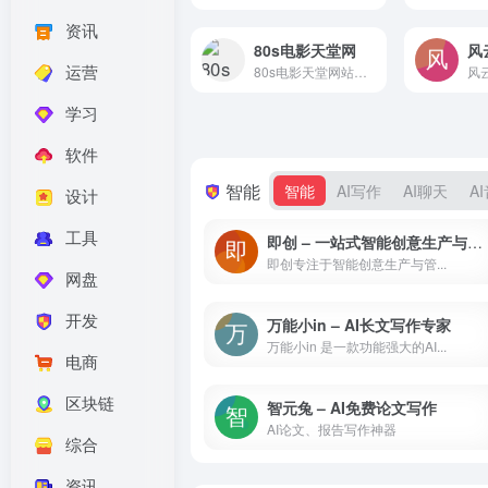
资讯
80s电影天堂网
风
运营
80s电影天堂网站提供最新最热门的720p/1080p高清影视电影,电视剧,动漫下载,免费手机电影电视剧mp4下载,高清影视电影下载就上80s电影天堂。嘛哩嘛哩编辑已经浏览过该网站，安全可靠、网站布局整洁、内容丰富、访问速度正常，需要这方面资源可以放心浏览!
学习
软件
智能
智能
AI写作
AI聊天
A
设计
工具
即创 – 一站式智能创意生产与管理平台
即创专注于智能创意生产与管...
网盘
开发
万能小in – AI长文写作专家
万能小in 是一款功能强大的AI...
电商
区块链
智元兔 – AI免费论文写作
AI论文、报告写作神器
综合
资讯