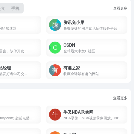
美食
手机
查看更多
腾讯兔小巢
 啊哈加速器
免费便捷的用户意见反馈服务平台
CSDN
言、软件开发...
全球最大中文IT社区
品经理
有趣之家
爱好者学习交...
收藏全球最有趣的网站
查看更多
牛叉NBA录像网
B站影视(bzhanyy.com),超前点播_免费追剧_在线观看
NBA录像、NBA视频录像回放、NBA直播