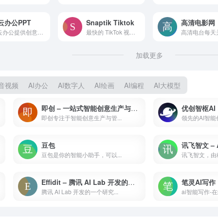
云办公PPT
Snaptik Tiktok
高清电影网
风云办公提供创意精美PPT模板下载，海量创意精美PPT模板尽在风云办公，作品文字图片可编辑修改，下载PPT模板素材就到风云办公。嘛哩嘛哩编辑已经浏览过该网站，安全可靠、网站布局整洁、内容丰富、访问速度正常，需要这方面资源可以放心浏览!
最快的 TikTok 视频下载器 - 您可以使用 snaptik.dev 在线下载无水印的 TikTok mp4 视频，两次点击保存您的视频，快速且免费 嘛哩嘛哩编辑已经浏览过该网站，安全可靠、网站布局整洁、内容丰富、访问速度正常，需要这方面资源可以放心浏览!
加载更多
I音视频
AI办公
AI数字人
AI绘画
AI编程
AI大模型
即创 – 一站式智能创意生产与管理平台
优创智枢AI
即创专注于智能创意生产与管...
豆包
豆包是你的智能小助手，可以...
讯飞智文，由科
Effidit – 腾讯 AI Lab 开发的智能创作助手
笔灵AI写作
腾讯 AI Lab 开发的一个研究...
ai智能写作-