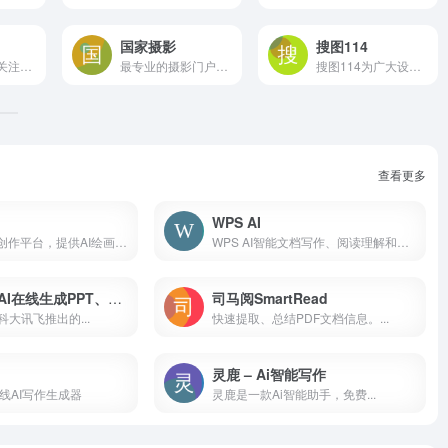
国家摄影
搜图114
高清电台每天关注高清电影的720p高清、1080p高清、蓝光原盘高清、高清3d高清、高清mv的磁力链接下载、在线直播、预告片及资讯，是高清电影下载的电影天堂！关键词：高清电影下载、1080p高清电影下载、中国高清网、高清电影、720p、1080p、蓝光原盘、3D高清、电影下载、磁力链接、高清电影种子、电影种子、BT种子
最专业的摄影门户网站
搜图114为广大设计师提供海量PNG图片素材免费下载,包括png图片,png素材,png图标,高清png,免抠元素,设计元素,免费png下载,透明png背景,等更多优质png图片素材免费下载。嘛哩嘛哩编辑已经浏览过该网站，安全可靠、网站布局整洁、内容丰富、访问速度正常，需要这方面资源可以放心浏览!
查看更多
WPS AI
领先的AI智能创作平台，提供AI绘画、写作、视频生成等20+工具，助力内容创作与商业变现。
WPS AI智能文档写作、阅读理解和问答、智能人机交互
讯飞智文 – AI在线生成PPT、Word
司马阅SmartRead
大讯飞推出的...
快速提取、总结PDF文档信息。...
灵鹿 – Ai智能写作
在线AI写作生成器
灵鹿是一款Ai智能助手，免费...