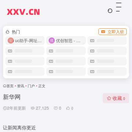
热门
立即入驻
uc助手-网址导航
优创智思 - 一站式 AI 智能创作平台
首页
•
资讯
•
门户
•
正文
新华网
收藏
0
2年前更新
27,125
0
0
让新闻离你更近