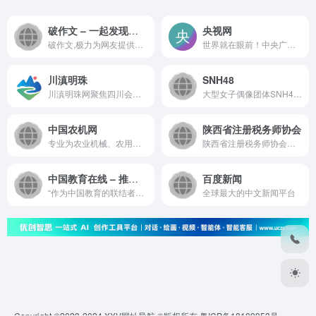
破作文 – 一起发现文字之美！
央视网
破作文,极力为网友提供一个情...
世界就在眼前！中央广播电视...
川滇明珠
SNH48
川滇明珠网聚焦四川会东及川滇交界区域，提供政务动态、民生服务、教育改革、文旅活动、三农科普等内容。涵盖防汛政策、爱心托管、食品安全宣传、县管校聘改革及地方特色产业资讯，助力了解区域发展。
大型女子偶像团体SNH48 GROUP...
中国农机网
陕西省注册税务师协会
专业为农业机械、农用机械、...
陕西省注册税务师协会官方网站
中国教育在线 – 推动教育前进的力量
百度新闻
“作为中国教育的联结者和赋能...
全球最大的中文新闻平台
Copyright ©2023-2024
XXV网址导航
©版权所有
粤ICP备18109953号