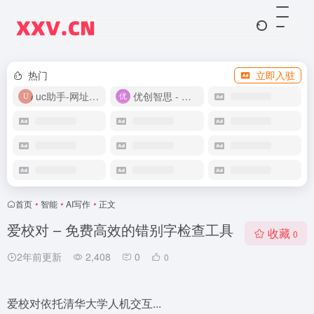
热门
立即入驻
uc助手-网址导航
优创智思 - 一站式 AI 智能创作平台
首页
•
智能
•
AI写作
•
正文
爱校对 – 免费高效的错别字检查工具
收藏
0
2年前更新
2,408
0
0
爱校对依托清华大学人机交互...