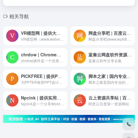
相关导航
VR模型网 | 提供大量glb,gltf,AR,VR,模型素材下载制作，致力于打造最专业的前端开发工程师分享平台！
网盘分享吧 | 百度云网盘资源分享论坛
VR模型网（www.webvrmodel.com)-本站提供大量glb模型下载，gltf模型下载，AR数据制作，AR模型下载，VR模型下载，glb素材下载，gltf素材下载，3D模型下载，glb模型制作，gltf模型制作，glb模型，gltf模型，usdz模型，三维产品网页展示制作，致力于打造最专业的前端开发工程师分享平台！
网盘分享吧(www.wpfx8.com),又名百度云网盘资源分享吧、百度云网盘资源分享论坛、百度云资源论坛是国内最大的百度云网盘资源分享爱好者的集中地！专注为百度云网盘资源分享爱好者提供资源分享交流的平台！本论坛长期进行资源免费分享。如果你有VR电影资源,美剧资源,电视剧资源,美女图片,热门电影,蓝光电影,3D电影,高清电影,音乐,电子书等各类百度云资源，我们都强烈欢迎你入驻本平台分享和交流！
chrdow | Chrome扩展插件商店 优质crx应用
蓝奏云网盘软件资源下载合集链接
chrdow插件是一个优质Chrome插件扩展收录下载网站，收录热门好用的Chrome插件扩展，国内最方便的插件下载网站。
蓝奏云软件分享合集
PICKFREE | 提供PPT设计创意灵感、配色方案、免费图片、优质图标、工具插件
脚本之家 | 国内专业的网站建设资源、脚本编程学习类网站
为PPTER推荐PPT设计相关网站，为你的PPT设计提供创意灵感、配色方案、免费图片、优质图标、工具插件等关键词：PPT,PPT模板,PPT素材,PPT资源,PPT下载,PPT合集,简约PPT,商务PPT,欧美PPT,PPT资源导航,PPT设计,PPT教程,PPT美化,设计师导航
脚本之家是国内专业的网站建设资源、脚本编程学习类网站，提供asp、php、asp.net、javascript、jquery、vbscript、dos批处理、网页制作、网络编程、网站建设等编程资料。
Npcink | 提供实用的WordPress主题、模板，插件、教程和区块的分享与下载
云上资源共享站 | 百度阿里第一资源论坛
Npcink是一个分享WordPress相关主题，模板，插件，教程，区块和开发资源的WordPress网站，提供实用的WordPress主题、模板，插件、教程和区块的分享与下载服务。关键词：wordpress,wordpress主题,WordPress插件,WordPress教程,wordpress下载,wordpress模板,wordpress安装,typecho
阿里云百度第一资源网站