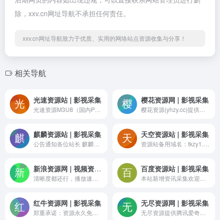
除，xxv.cn网址导航不承担任何责任。
xxv.cn网址导航致力于优质、实用的网络站点资源收集与分享！
相关导航
光速资源站 | 影视采集
樱花资源网 | 影视采集
光速资源M3U8（国内P2P商业加速）解析：https://www.gszyv.com/m3u8/?url=光速资源备用M3U8（国内P2P商业加速）解析：https://www.guangsujx.com/m3u8/?url=本站播放等域名更换历史：点击查看与替换方法火车头采集地址：http://cj.guangsuzy.com光速资源备用网址：guangsuzy.com、guangsuziyuan.com
樱花资源(yhzy.cc)提供腾讯爱奇艺各大平台电影电视剧,独家TVB港剧影视,美国好莱坞大片,美剧大全本站图片地址后期将采用图床方式，可以调用， 但采集的同时建议将图片同步本地，避免日后图片失效。本站M3U8专用解析接口：https://jx.yhzybf.com/player/jx.php?url=
麒麟资源站 | 影视采集
天空资源站 | 影视采集
公告通知各位站长 麒麟资源站已免费开放1年多 由于经费问题 需维持服务器费用 资源站开始授权 15/月需要采集的站长登录 vip.qilinzyz.com 自助购买授权聚合【腾讯、爱奇艺、优酷、芒果、B站】5大站实时同步播放器下载本站所有内容均聚合收集于互联网主流视频网站，不提供影片资源存储，录制、上传相关视频等(全站采集)：http://www.qilinzyz.com/api.php/provide/vod/?ac=list(全站采集)：https://www.qilinzyz.com/api.php/provide/vod/?ac=list腾讯采集地址：https://www.qilinzyz.com/api.php/provide/vod/from/qq/?ac=list奇异采集地址：https://www.qilinzyz.com/api.php/provide/vod/from/qiyi/?ac=list优酷采集地址：https://www.qilinzyz.com/api.php/provide/vod/from/youku/?ac=list芒果采集地址：https://www.qilinzyz.com/api.php/provide/vod/from/mgtv/?ac=listB站采集地址：https://www.qilinzyz.com/api.php/provide/vod/from/bilibili/?ac=list———————————————其他CMS全站采集接口————————————————赞片采集接口（xml）：https://www.qilinzyz.com/api.php/provide/vod/at/xml/?ac=list飞飞采集接口（xml）：https://www.qilinzyz.com/api.php/provide/vod/at/xml/海洋采集接口（xml）：https://www.qilinzyz.com/api.php/provide/vod/at/xml/———————————————明星、资讯采集接口————————————————资讯采集接口:https://www.qilinzyz.com/api.php/provide/art/?ac=list明星采集接口:http://www.qilinzyz.com/api.php/provide/actor/?ac=list
资源站备用域名：tkzy1.com,tkzy2.com,tkzy3.com,tkzy4.com,tkzy5.com,tkzy6.com,tkzy7.com,tkzy8.com,tkzy9.com本站图片地址后期将采用图床方式，可以调用， 但采集的同时建议将图片同步本地，避免日后图片失效。天空资源网采集教程：https://help.tiankongapi.com|本站使用国内CDN加速！速度快到无法想象！本站M3U8专用解析接口：https://jx.huishij.com/yun/?url= |M3U8 API地址：https://m3u8.tiankongapi.com/api.php/provide/vod/from/tkm3u8/?ac=list飞机群https://t.me/tkzy03 或在搜索框搜：tkzy03土豆群https://ptcc.in/tiankong0002或在搜索框搜：tiankong0002小飞机(需要挂代理)下载地址：https://desktop.telegram.org土豆下载地址国内可用：https://www.otatop.app/apps.
新浪资源网 | 视频资源采集站
百度资源站 | 影视采集
清晰度都还行，播放速度也可以，资源相对少一些
本站新增资讯采集欢迎大家采集！！采集教程简单方便一看就懂点击进入采集教程官方采集综合资源json接口:https://api.apibdzy.com/api.php/provide/vod/?ac=list资讯采集json接口:https://api.apibdzy.com/api.php/provide/art/?ac=list官方解析接口:https://jx.jxbdzyw.com/m3u8/?url=本站图片地址每日更换请勿调用!采集的同时，请把图片下载到本地，以免杜绝日后出现类似图片失效的情况。
红牛资源网 | 影视采集
无尽资源网 | 影视采集
郑重承诺：资源永久免费,资源不含任何广告,无广告永久免费的资源站(承诺绝不影响用户体验)红牛 hongniuziyuan.com、hongniuzy.comhongniuziyuan.net、hongniuzy.net（总有一条可以打开）P2P商业加速解 https://www.hnjiexi.com/m3u8/?url=加速解析（备用）https://www.hongniujiexi.com/m3u8/?url=火车头备用采集网站http://cj.hongniuzy1.com
无尽资源提供腾讯爱奇艺各大平台电影电视剧,独家TVB港剧影视,美国好莱坞大片,美剧大全资源站主域名：wujinzy.com,wujinzy.net,wujinzy.co,wujinzy.cc资源站备用域名：wuzy1.com,wuzy2.com,wuzy3.com,wuzy4.com,wuzy5.com,wuzy6.com,wuzy7.com,wuzy8.com,wuzy9.com本站图片地址将采用图床方式，可以调用， 但采集的同时建议将图片同步本地，避免日后图片失效。本站M3U8专用解析接口：https://jx.wujinkk.com/dplayer/?url=