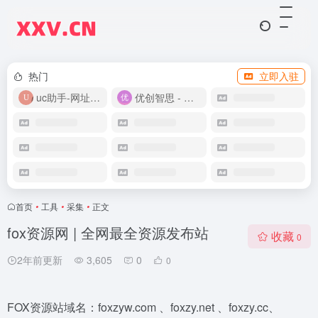
热门
立即入驻
uc助手-网址导航
优创智思 - 一站式 AI 智能创作平台
首页
•
工具
•
采集
•
正文
fox资源网 | 全网最全资源发布站
收藏
0
2年前更新
3,605
0
0
FOX资源站域名：foxzyw.com 、foxzy.net 、foxzy.cc、