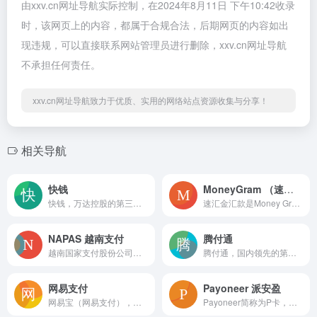
由xxv.cn网址导航实际控制，在2024年8月11日 下午10:42收录
时，该网页上的内容，都属于合规合法，后期网页的内容如出
现违规，可以直接联系网站管理员进行删除，xxv.cn网址导航
不承担任何责任。
xxv.cn网址导航致力于优质、实用的网络站点资源收集与分享！
相关导航
快钱
MoneyGram （速汇金汇款）美国公司
快钱，万达控股的第三方支付平台，是国内领先的信息化金融服务机构，致力于运用信息技术和颠覆式创新思维，降低金融服务门槛，提高金融服务效率，使千千万万中国企业能够平等享有高效金融服务的机会，从而为企业的发展加速。 快钱的产品服务移动类产品快刷：针对不同行业客户在移动展业等场景下的收款需求，快刷能够全面覆盖并灵活解决。创新的手机收款工具，结合了智能手机强大的软件扩展能力和手机刷卡器安全便携的特点，功能媲美高端智能POS，但是有颠覆性的低价格和完善的安全保障。轻巧便携的刷卡器不仅仅是移动展业的利器，面对不同行业的上门收款和店内收款的需求，快刷有各型刷卡器，包括快刷APP、快刷3型、4型、5型全面覆盖。快刷APP的强大接口则能将不同行业的接口需求都包容进去。收款类产品人民币支付：商家接入快钱人民币支付后，消费者即可通过多种支付方式向商家付款。支持国内几乎所有银行卡的在线支付，电话支付、快钱账户支付以及线下邮局或银行汇款支付。网银支付：解决企业与企业之间资金往来的服务。商家可以直接接受其对公企业客户通过企业网上银行或快钱企业账户进行付款，收款直接与订单信息关联，与网上交易过程紧密结合，支付无限额。快钱网银支付支持国内几乎所有银行企业网银（覆盖工行、建行、招行、深发展、农行、浦发、民生银行等）。充值卡支付：快钱神州行/联通卡/电信卡/骏网支付是快钱为商家提供的通过神州行充值卡/联通卡充值卡/电信卡充值卡/骏网一卡通解决买卖双方交易所涉及的资金往来的支付服务。开通相应支付服务，商家网站就可以支持消费者使用相应充值卡进行在线支付，购买商家的产品或服务。信用卡分期支付：信用卡分期支付服务，是为商家和消费者提供的支付服务，通过本服务，消费者可以通过信用卡分期支付的方式来购买商家价格较高的产品。整合了中国银行、中国工商银行等多家银行的分期付款业务，商家只要接入快钱就可以向消费者提供多家银行的分期付款服务。满足消费者能够在不一次性付清商品全款的情况下，先享用该商品，再按月进行分期支付。POS收款：是指面对面刷卡交易，消费者需要持银行卡（包括信用卡和借记卡）完成刷卡操作、输入密码等步骤，才能完成付款，类似于传统POS机。信用卡无卡支付：指消费者只需要提交信用卡卡号和有效期等信息，不用刷卡，无需当面交易，即可完成付款的产品。分账支付：致力于解决第三方平台（平台商户），需要将消费者支付的款项，按照第三方平台（平台商户）的要求分配给多个分润方的分润服务。委托代收：是为收款企业提供的面向企业或个人收取各类款项的产品，帮助收款企业方便、快速地进行收款。通过付款方事先授权的方式，收款企业主动向快钱发起扣款指令，快钱基于授权协议并依据指令到指定账户扣款，最后划转给收款企业。现金归集：为客户提供的将各收款点的现金收费通过VPOS-CP登记记录，再通过汇款/代扣等方式将现金归集到总部账户的一项资金管理服务。电话语音支付：为买卖双方提供的解决买卖双方交易所涉及的资金往来的支付服务。商家接入快钱人民币支付后，消费者即可通过手机向商家付款。国际收汇：为企业提供的全方位国际收汇解决方案。该产品能够帮助企业方便、快捷地开通全球范围内的外币收款渠道，迅速将业务拓展至全球，同时全程享受快钱提供的本土化优质服务，更高效地解决外币收款中遇到的问题。付款类产品付款到银行：为商家提供的付款至指定银行账户的资金结算服务。批量付款到银行：为商家提供的批量付款至多个银行账户的资金结算服务。付款到快钱账户：为商家提供的付款至指定快钱账户的资金结算服务。批量付款到快钱账户：为商家提供的批量付款至多个快钱账户的资金结算服务。账户类产品快钱账户：为企业用户提供的，以Email地址为账户名的财务管理虚拟账户。用户可以通过快钱账户管理资金和交易，使用查询、收款、付款、充值、提现等多种功能。集团账户：为集团企业商家提供的多账户管理服务，是一套完善的集中资金管理体系，通过高效的资金运转和资金监控，实现资金集中化管理。生活服务类产品账单管家：体验多张单一站支付！信用卡还款：快钱信用卡跨行还款服务，是让个人用户通过快钱平台，经借记卡网上银行扣款，对其信用卡进行还款的业务。手机充值：全面支持移动、联通、电信手机充值，30分钟到账。彩票中心：全彩种覆盖，一站式购买。房租房贷：足不出户，为住房租、房贷款绑定的银行卡轻松付款；生活费：无需银行排队，足不出户在家支付在外地亲人的生活费；保险续费：无需现金，简单易行，轻松支付保险账单；跨行转账：发挥你的想象，支付你的个性化账单，完成不同银行账户的转账。关键词：快钱,快钱钱包,钱包,支付/收款/付款/还款/收银台/电子银行,折扣/优惠/优惠券/营销/省钱/赚钱/推广,理财/银行卡/用卡指南,生活服务/衣食住行/便利/自助服务, 快钱包网站/快钱包官网/快钱包下载
速汇金汇款是Money Gram公司推出的一种快捷，简单。可靠及方便的国际汇款方式，目前该公司在全球150个国家和地区拥有总数超过50,000个的代理网点。速汇金业务，是一种个人间的环球快速汇款业务，可在十余分钟内完成由汇款人到收款人的汇款过程，具有快捷便利的特点。 速汇金就是与西联相似的一家汇款机构。 速汇金在国内的合作伙伴是：中国银行，工商银行，交通银行，中信银行。我国是外汇管制国家，国外公司给国内公司汇款需要有汇款的理由，不能随便汇款。 而且速汇金应该是只对个人的。 通过速汇金系统办理汇出款业务，仅限于美元办理“速汇金”汇出款业务。关键词：MoneyGram,速汇金汇款
NAPAS 越南支付
腾付通
越南国家支付股份公司（NAPAS）成立于2004年，在与股份公司合并之后，更名为越南国家金融转换股份公司。 Smartlink卡服务。NAPAS是由国家银行授权的支付中介机构，可在越南提供金融转换服务和电子清算服务。NAPAS的主要股东包括国家银行和越南的15家主要商业银行。NAPAS当前正在管理和操作一个交换系统，该交换系统连接在越南运营的48家国内外商业银行的18,600台ATM，261,000台POS机，超过1亿张卡。NAPAS还提供电子支付网关服务，以与公共服务提供商，航空公司，电信，酒店，旅游业和许多支付服务领域的大型企业连接。面向人民的其他电子产品。在金融转换组织和为经济提供零售支付基础设施的角色中，实施关于将银行卡转换为合规卡的路线图的第41/2018号通知/ TT-NHNN。由越南国家银行行长颁发的国内芯片卡基本标准，2019年5月28日，NAPAS以及首批7家银行（包括Vietcombank，Vietinbank，BIDV，Agribank，Sacombank，TPBank，ABBank）正式推出该产品银行的国内芯片卡。在不久的将来，NAPAS将继续支持银行进行转型，以实现根据国家银行的要求将7500万张国内卡从磁卡转换为安全，可靠和流畅的芯片技术的目标。从现在起到2021年年底。NAPAS提供的主要产品和服务包括：NAPAS卡交换服务支付网关服务NAPAS服务的负载牛逼IEN 的行动方案/帐单支付服务的行动方案NAPAS快速汇款服务VCCS合规性测试服务关键词：NAPAS,越南支付
腾付通，国内领先的第三方支付平台，致力于为企业和个人用户提供安全便捷的支付应用服务，完善的服 务体系，全新的产品体验，用户覆盖机票、酒店、游戏、生活服务等多个领域。腾付通的业务通道产品网银支付、电话支付、资金归集、手机支付、认证支付等。增值产品我要付款、我要收款、紧急结算、优先结算、双线结算、交单结算等。业务产品公共事业缴费、手机充值、机票订购、Q币充值、游戏点卡购买、银行卡余额查询、银行卡转账、信用卡还款、行业预付卡业务、保险线上业务、商旅融资、线上选座购电影票、线上购买火车票等。 腾付通的解决方案机票旅游高效回款、快速出票、精准对账。代付代扣简单快捷，一站式解决交易资金划转需求。网络购物提供安全、便捷的支付环境和集成系统。支付介绍优质、安全、高效、全新支付服务体验。新闻中心实时资讯更新，随时掌握最新信息。合作银行我们与国内主要的银行展开深入合作 腾付通的优势1、操作简便，扩展性强通过腾付通账户支付系统提交交易，选择支付工具，当日获得交易结果。2、合作银行渠道多，范围广腾付通账户支付系统建成后，先期与公司现有的银行交易通道进行对接，随后陆续将规划中的银行交易通道开通。3、支持多类支付工具一期可实现支持的支付工具：如代收代付（单笔/批量/实时划扣等）、网上支付、手机支付、短信支付；二期将实现支付电话（语音）支付、预付卡支付、pos支付等；4、到账时间快有效降低在途资金，减少资金成本5、提供对账、清结算服务、技术支持等立体式服务关键词：腾付通,腾付通电签,腾付通传统大POS
网易支付
Payoneer 派安盈
网易宝（网易支付），是网易旗下的第三方支付平台，致力于为广大用户提供安全快速的网上支付、银行卡快捷支付、手机支付等服务，提供网上付款转账、转账到银行卡、水电煤缴费、游戏点卡充值、话费充值、彩票购买、藏宝阁等服务。网易宝的功能1、账户充值、提现，账户余额管理；2、交易记录、收支明细随时查看；3、购买网易理财精选产品，随时查看收益；4、支持增财宝，可在手机上查看每日收益；5、购买点卡、彩票、话费充值、Q币充值、电影票等生活服务；6、安全管理，更便捷安全的保障您的账户。网易宝的特点支持网银支付，银行卡无网银支付，手机充值卡支付等多种网上支付方式。网易宝有严密的帐号真实信息认证体系。不能套现，即充值的金额30日内为不可以提现的金额。关键词：网易支付,网上支付,银行卡快捷支付,手机支付,网上付款转账、转账到银行卡、水电煤缴费、游戏点卡充值,话费充值,彩票购买、藏宝阁
Payoneer简称为P卡，其公司成立于2005年，总部设在美国纽约，是万事达卡组织授权的具有发卡资格的机构，国内大多称：派安盈。是主流跨境电商平台收款通道，还为卖家提供提款到银行、MasterCard?实体卡、缴费物流、ERP等服务商以及VAT缴费等多个资金取用方式；同时，P卡也为支付人群分布广而多的联盟提供简单，安全、快捷的转款服务。数千家联盟以及数百万收款人的加入使得 Payoneer 已成为支付行业的领先者。Payoneer派安盈是一家专注于跨境收付的国际金融机构。只需开通一个Payoneer账户，可同时收款亚马逊、Wish、Shopee等超过14个热门跨境电商平台。与此同时，Payoneer联合跨境服务商提供跨境支付闭环，无需提现即可直接支付VAT、物流、ERP等费用，满足多种支付场景，为您优化资金效率。支持平台Amazon、Lazada、wish、CDiscount、Newegg、shopee、Tophatter、Linio、Jumia、Priceminister、Bellabuy、Mobuy、Ensogo、京东等国内外热门跨境电商平台的资金，几乎除了速卖通和ebay，其他在国内招商的平台都可以用Payoneer收款。收费标准payonner预付万事达卡®价格和费用汇率和提现官方费率：1%-1.2%结算汇率：中国银行实时汇率提现银行类型：任意个人的银行卡和任意公司银行账户亚马逊官方规定的入账时间：3-5天实际资金入账时间：2-4天提现到国内银行所需时间：最快当天，最迟第二天是否支持店铺操作：一个主账号可以绑定无数个店铺关键词：Payoneer,派安盈