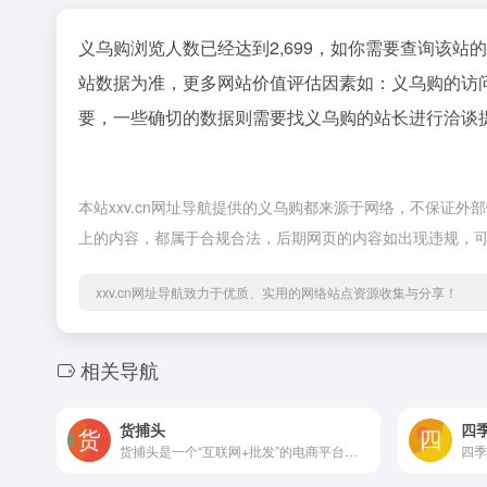
义乌购浏览人数已经达到2,699，如你需要查询该站
站数据为准，更多网站价值评估因素如：义乌购的访
要，一些确切的数据则需要找义乌购的站长进行洽谈提
本站xxv.cn网址导航提供的义乌购都来源于网络，不保证外部
上的内容，都属于合规合法，后期网页的内容如出现违规，可以
xxv.cn网址导航致力于优质、实用的网络站点资源收集与分享！
相关导航
货捕头
四
货捕头是一个“互联网+批发”的电商平台，将全国线下传统批发市场搬到网上批发，以一件代发、免费代理、零差价的形式向全国商家供货，年均累计五千万进货好评。货捕头的功能闪电发货发货速度快，每天16点前48小时内发货。免费代理不收取任何费用，无需囤货，零门槛开店。售后无忧支持8天无理由退换货，最长20天内都可以退换货。海量新款15万批发市场源头好货，每天新款同步更新。批发价低比亲自去批发市场拿货价，只低不高，且公开透明。快递便宜全国通票支持所有主流快递，全国通票最低仅需4.5元。功能齐全支持以图找款、一键上传、同步导入导出、批量等。货捕头的特色以图搜款功能在APP中上传手机相册中的图片，系统可以自动搜索同款商品。一键上传功能在APP中点击一键上传可以将商品上传到淘宝店铺中。发货服务支持更换吊牌、更换包装 添加礼品卡等订制发货服务。一件代发支持网店一件代发，实体店一件看样。货捕头是一款掌上分销软件，APP免费内的商品免费可以免费代理，不收取任何的费用，让你无需囤货，零门槛就可以开店，支持一件代发、8天无理由退货最长可达20天内退货，内有海量新款，批发价就可拿货。关键词：货捕头,杭州女装网,女装,女装批发,女装货源,服装批发,服装货源,女装一件代发,女装货源平台