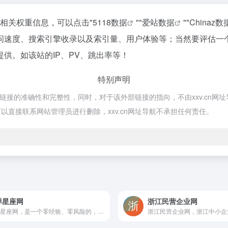
的相关权重信息，可以点击"
5118数据
""
爱站数据
""
Chinaz数
问速度、搜索引擎收录以及索引量、用户体验等；当然要评估一
供。如该站的IP、PV、跳出率等！
特别声明
链接的准确性和完整性，同时，对于该外部链接的指向，不由xxv.cn网址导航
直接联系网站管理员进行删除，xxv.cn网址导航不承担任何责任。
季星座网
浙江民营企业网
四季星座网，是一个零经验、零风险的，线下市场结合线上的专业网店货源批发网站——主打男女服装服饰等类目。专注于技术创新和服务创新，致力于将电子商务与实体市场紧密结合，是新兴的O2O市场模式的先行者，是服装市场类整体货源线上平台模式的领头羊。四季星座网的服务1、一件代发一站式服务，轻松解决拿货、发货、退货难题2、一键上传，商品0秒上线快速完成商品上传淘宝、生成手机详情页、解决图片盗链等操作3、批量下搭，和重复劳动说再见批量标记直接同步到淘宝发货。四季星座网把网站和线下服装市场紧密的联系起来，构建成一个为全国档口和网店服务的批发市场生态圈，坚持为用户提供一个零经验、零风险的网店货源批发平台。线下市场包括电商基地、精品男装、四季星座、钱塘大厦、新杭派、置地国际、之江服饰、男鞋基地、石狮工厂店、优品基地、原创男装、九天国际、潮牌基地等，市场档口货源，档口直达货源，源头好货，没有中间商赚差价。关键词：四季星座,四季星座网,四季星座论坛,网店代理货源,开淘宝店货源,淘宝货源,服装批发市场,杭州网店之家,杭州四季青服装批发市场,杭州四季青服装批发市场地址,外贸服装进货渠道,服装进货渠道