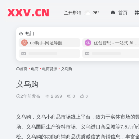
首页
兰开斯特
26°
热门
uc助手-网址导航
优创智思 - 一站式 AI 智能创作平台
首页
•
电商
•
电商货源
•
义乌购
义乌购
2年前发布
2,699
0
0
义乌购，义乌小商品市场线上平台，致力于实体市场的
场、义乌国际生产资料市场、义乌进口商品城等7.5万商
松。义乌购的功能商铺商品优质诚信的商铺信息，丰富