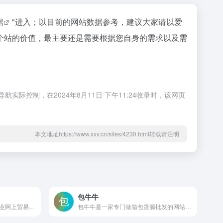
据
"进入；以目前的网站数据参考，建议大家请以爱
个站的价值，最主要还是需要根据您自身的需求以及需
实际控制，在2024年8月11日 下午11:24收录时，该网页
本文地址https://www.xxv.cn/sites/4230.html转载请注明
包牛牛
浙江民营企业网，浙江中小企业网上贸易中心，领先的浙江产业集群B2B电子商务平台，服务于浙江杭州、宁波、温州、绍兴、台州、嘉兴、金华等地的民营企业！浙江民营企业网目前累计有20余万的注册企业，每天有众多的中小企业活跃在网站上寻找买家和供应商。浙江民营企业网正日益成为浙江中小企业网上贸易中心，领先的浙江产业集群B2B电子商务平台，活跃的浙江商人网络交流社区。浙江有着独特的经济发展模式，民营经济的发展已撑起浙江经济的大半壁江山。以个私民营为主体的区域特色经济，是浙江制造业发展的一大亮点。这些呈现区域集聚形态的“块状经济”近年来开始向现代产业集群转型。浙江民营企业网正是以此为契机，凭借6年服务浙江中小企业信息化的丰富经验和雄厚的资金技术实力，在国际互联网上建立了首家以浙江产业集群为核心，民营企业为主体的电子商务平台。我们视推动浙江民营企业开展电子商务、实现信息化为己任，深入研究中小企业的实际需要，面对面地向企业客户提供全方位、标准化、一站式的IT应用服务和信息化解决方案。关键词：浙江企业,民营企业,浙江民营经济,中小企业,B2B电子商务网上贸易平台
包牛牛是一家专门做箱包货源批发的网站，汇集河北白沟、广州数千家经过严格认证筛选的网供厂商，为全国各地电商卖家、批发零售商提供白沟箱包批发市场新款箱包货源，热卖包包货源，包括旅行箱、配件、旅行袋、钱包、卡包、卡套、手机包、钥匙包、证件包，并提供快速发布、下载，箱包一件代发、推荐专业箱包摄影等优质服务，为广大箱包从业者更专注做生意保驾护航！包牛牛厂家、经销商服务1、免费鞋包、服装产品展示与数据资料下载服务。2、免费提供产品图片，产品数据包空间存储服务。3、免费为厂家编辑，代发布产品数据服务。4、免费厂家门牌定制服务。5、免费网站功能使用咨询服务。6、产品推广宣传服务（收费）。7、产品推荐、排名优化服务（收费）。包牛牛网店卖家服务1、产品在线选款，进货。2、产品图片外联使用服务。3、淘宝数据包下载服务。4、产品一件代发服务。包牛牛的优势厂家直供，一手货源一件起批，可批可换专业代发，安全可靠一键发布，安全快捷商家动态，随时掌握多个店铺，一站管理关键词：包牛牛,包牛牛官网,,白沟箱包,河北箱包,白沟包,女士包,拉杆箱,包包货源,箱包货源,女包货源,箱包批发,女包批发,箱包采购,批发箱包,热卖包包,包包一件代发,箱包批发市场,箱包市场,女士包袋,箱包城,白沟包牛牛,便宜包,低价女包,包包进货,包包网,箱包货源网虾皮,包牛牛怎么样,,包牛牛是个怎样的网站,,包牛牛怎样下单,,包牛牛怎样一件代发,,包牛牛怎样上传图片