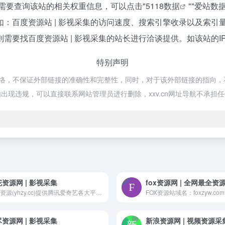
如你需要查询该站的相关权重信息，可以点击"
5118数据
""
爱站数
：百度资源站 | 影视采集的访问速度、搜索引擎收录以及索引
要找百度资源站 | 影视采集的站长进行洽谈提供。如该站的I
特别声明
网络，不保证外部链接的准确性和完整性，同时，对于该外部链接的指向，不由xx
现违规，可以直接联系网站管理员进行删除，xxv.cn网址导航不承担
资源网 | 影视采集
fox资源网 | 全网最全资
樱花资源(yhzy.cc)提供腾讯爱奇艺各大平台电影电视剧,独家TVB港剧影视,美国好莱坞大片,美剧大全本站图片地址后期将采用图床方式，可以调用， 但采集的同时建议将图片同步本地，避免日后图片失效。本站M3U8专用解析接口：https://jx.yhzybf.com/player/jx.php?url=
资源网 | 影视采集
新浪资源网 | 视频资源采