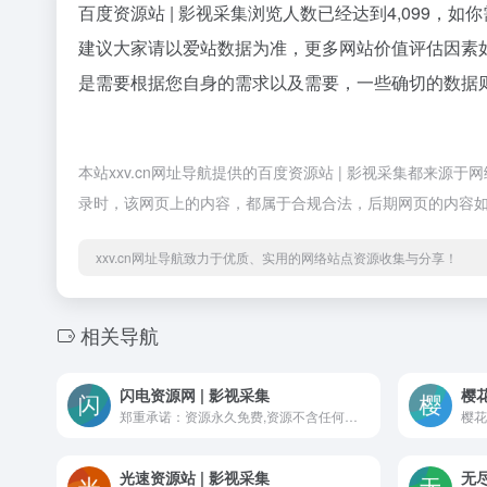
百度资源站 | 影视采集浏览人数已经达到4,099，
建议大家请以爱站数据为准，更多网站价值评估因素如
是需要根据您自身的需求以及需要，一些确切的数据则需
本站xxv.cn网址导航提供的百度资源站 | 影视采集都来源于
录时，该网页上的内容，都属于合规合法，后期网页的内容如出
xxv.cn网址导航致力于优质、实用的网络站点资源收集与分享！
相关导航
闪电资源网 | 影视采集
樱花
郑重承诺：资源永久免费,资源不含任何诈骗广告,采用国内CDN加速，速度快到无法想象！本站图片地址采用远程方式，可以调用， 但采集的同时建议将图片同步本地，避免日后图片失效。闪电网址：shandianzy.com、shandianzy.net、shandianzy.cc公告: 闪电资源图片域名更新 sdiitu.com 更换为 youku.youkuphoto.com播放解析 https://www.shankubf.com/m3u8/?url=
光速资源站 | 影视采集
无尽